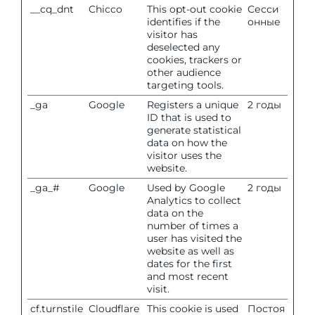
__cq_dnt
Chicco
This opt-out cookie
Сесси
identifies if the
онные
visitor has
deselected any
cookies, trackers or
other audience
targeting tools.
_ga
Google
Registers a unique
2 годы
ID that is used to
generate statistical
data on how the
visitor uses the
website.
_ga_#
Google
Used by Google
2 годы
Analytics to collect
data on the
number of times a
user has visited the
website as well as
dates for the first
and most recent
visit.
cf.turnstile
Cloudflare
This cookie is used
Постоя