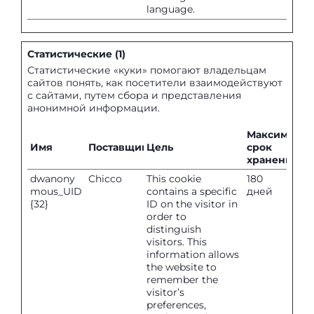
language.
Статистические (1)
Статистические «куки» помогают владельцам
сайтов понять, как посетители взаимодействуют
с сайтами, путем сбора и представления
анонимной информации.
Максималь
Имя
Поставщик
Цель
срок
хранения
dwanony
Chicco
This cookie
180
mous_UID
contains a specific
дней
{32}
ID on the visitor in
order to
distinguish
visitors. This
information allows
the website to
remember the
visitor’s
preferences,