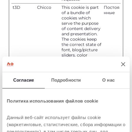
t3D
Chicco
This cookie is part
Постоя
of a bundle of
нные
cookies which
serve the purpose
of content delivery
and presentation.
The cookies keep
the correct state of
font, blog/picture
sliders, color
themes and other
website settings.
tADe
Chicco
This cookie is part
Постоя
of a bundle of
нные
Согласие
Подробности
О нас
cookies which
serve the purpose
of content delivery
and presentation.
Политика использования файлов cookie
The cookies keep
the correct state of
font, blog/picture
Данный веб-сайт использует файлы cookie
sliders, color
(маркетинговые, статистические, сбора информации о
themes and other
предпочтениях), в том числе третьих лиц, для