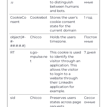
.u
to distinguish
нные
between humans
and bots.
CookieCo
Cookiebot
Stores the user's
1 год
nsent
cookie consent
state for the
current domain
object(#-
Chicco
Holds the users
Постоя
#-
timezone.
нные
##:#:#.#)
RT
s.go-
This cookie is used
7 дней
mpulse.ne
to identify the
t
visitor through an
application. This
allows the visitor
to login to a
website through
their LinkedIn
application for
example.
sid
Chicco
Preserves users
Сесси
states across page
онные
requests.