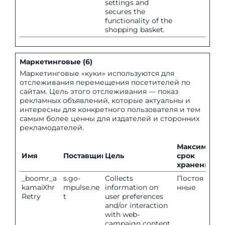
settings and
secures the
functionality of the
shopping basket.
Маркетинговые (6)
Маркетинговые «куки» используются для
отслеживания перемещения посетителей по
сайтам. Цель этого отслеживания — показ
рекламных объявлений, которые актуальны и
интересны для конкретного пользователя и тем
самым более ценны для издателей и сторонних
рекламодателей.
Максималь
Имя
Поставщик
Цель
срок
хранения
_boomr_a
s.go-
Collects
Постоя
kamaiXhr
mpulse.ne
information on
нные
Retry
t
user preferences
and/or interaction
with web-
campaign content