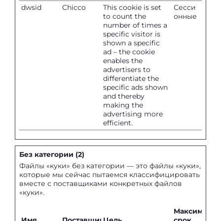
dwsid
Chicco
This cookie is set
Сесси
to count the
онные
number of times a
specific visitor is
shown a specific
ad – the cookie
enables the
advertisers to
differentiate the
specific ads shown
and thereby
making the
advertising more
efficient.
Без категории (2)
Файлы «куки» без категории — это файлы «куки»,
которые мы сейчас пытаемся классифицировать
вместе с поставщиками конкретных файлов
«куки».
Максималь
Имя
Поставщик
Цель
срок