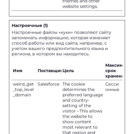
themes and other
website settings.
Настроечные (1)
Настроечные файлы «куки» позволяют сайту
запоминать информацию, которая изменяет
способ работы или вид сайта, например, с
учетом вашего предпочтительного языка и
региона, в котором вы находитесь.
Максималь
Имя
Поставщик
Цель
срок
хранения
weird_get
Salesforce
The cookie
Сесси
_top_level
determines the
онные
_domain
preferred language
and country-
setting of the
visitor - This allows
the website to
show content
most relevant to
that region and