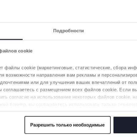
Подробности
файлов cookie
т файлы cookie (маркетинговые, статистические, сбора инф
 для возможности направления вам рекламы и персонализир
едпочтениями или для улучшения ваших впечатлений от пол
3 Цвета
вы соглашаетесь с размещением всех файлов cookie. Если 
а пластиковая 150
Бутылочка для корм
ть согласие на использование некоторых файлов cookie, н
atural Feeling
PERFECT 5, 150 мл -
ный баннер, вы соглашаетесь использовать только техниче
МЕДЛЕННЫЙ поток
аемой услуги.
Разрешить только необходимые
 файлов cookie
1 из 5