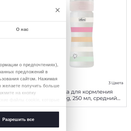
О нас
ормации о предпочтениях),
ованных предложений в
ьзования сайтом. Нажимая
3 Цвета
3 Цвета
вы желаете получить больше
ления
Бутылочка для кормления
ажмите на кнопку
Well-Being, 250 мл, средний
ские файлы cookie, которые
поток
Разрешить все