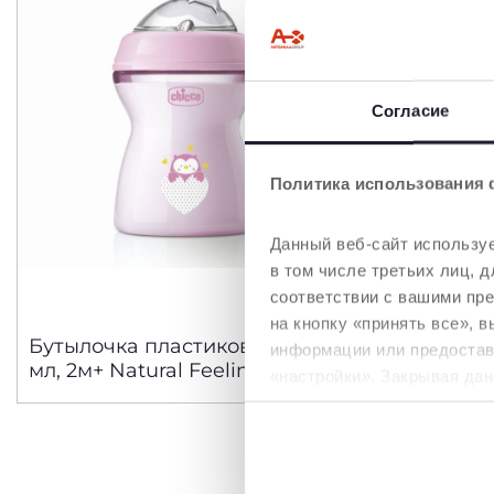
Согласие
Политика использования 
Данный веб-сайт используе
в том числе третьих лиц,
соответствии с вашими пр
3 Цвета
на кнопку «принять все», 
Бутылочка пластиковая 250
Бутылочк
информации или предостави
мл, 2м+ Natural Feeling
мл, 0м+ N
«настройки». Закрывая дан
необходимы для запрашив
Политика использования