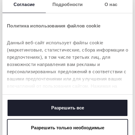
Polly Armonia
Согласие
Подробности
О нас
Политика использования файлов cookie
Данный веб-сайт использует файлы cookie
(маркетинговые, статистические, сбора информации о
предпочтениях), в том числе третьих лиц, для
возможности направления вам рекламы и
персонализированных предложений в соответствии с
+ ЦВЕТА
+ ЦВЕТА
вашими предпочтениями или для улучшения ваших
Стульчик для кормления
Стульчик для кормления
впечатлений от пользования сайтом. Нажимая на
Polly Armonia
Polly Magic Relax
кнопку «принять все», вы соглашаетесь с
размещением всех файлов cookie. Если вы желаете
получить больше информации или предоставить
Разрешить все
согласие на использование некоторых файлов cookie,
нажмите на кнопку «настройки». Закрывая данный
Разрешить только необходимые
баннер, вы соглашаетесь использовать только