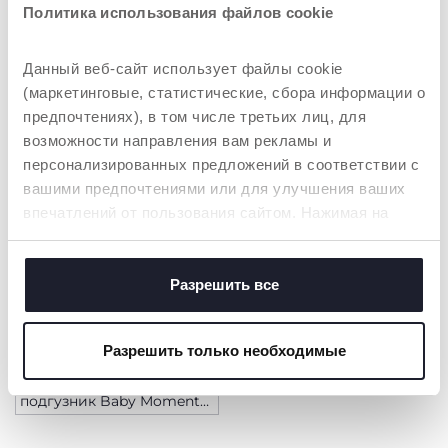
Политика использования файлов cookie
+ ВАРИАНТА
+ ВАРИАНТА
Данный веб-сайт использует файлы cookie
Парфюмированные
Парфюмированные
(маркетинговые, статистические, сбора информации о
салфетки
салфетки
предпочтениях), в том числе третьих лиц, для
возможности направления вам рекламы и
персонализированных предложений в соответствии с
вашими предпочтениями или для улучшения ваших
впечатлений от пользования сайтом. Нажимая на
кнопку «принять все», вы соглашаетесь с
размещением всех файлов cookie. Если вы желаете
получить больше информации или предоставить
Разрешить все
согласие на использование некоторых файлов cookie,
нажмите на кнопку «настройки». Закрывая данный
Разрешить только необходимые
баннер, вы соглашаетесь использовать только
технические файлы cookie, которые необходимы для
Ежедневный крем под
подгузник Baby Moments
запрашиваемой услуги.
100 мл