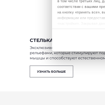
в том числе третьих лиц,
соответствии с вашими пр
на кнопку «принять все», 
информации или предостави
«настройки». Закрывая дан
необходимы для запрашив
СТЕЛЬКА CHICCO NATURAL F
Политика использования
Эксклюзивная запатентованная стель
рельефами, которые стимулируют по
мышцы и способствуют естественном
УЗНАТЬ БОЛЬШЕ