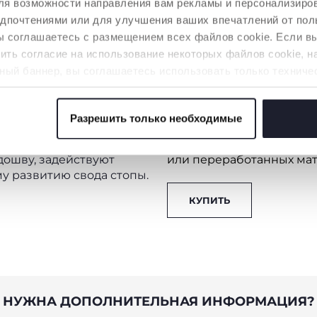
 для возможности направления вам рекламы и персонализир
едпочтениями или для улучшения ваших впечатлений от пол
вы соглашаетесь с размещением всех файлов cookie. Если 
ть согласие на использование некоторых файлов cookie, н
ный баннер, вы соглашаетесь использовать только техниче
аемой услуги.
Разрешить только необходимые
OOTPRINT
ЗАБОТА ОБ ЭКОЛ
 файлов cookie
ка: оснащена мягкими
Обувь частично или пол
дошву, задействуют
или переработанных ма
у развитию свода стопы.
КУПИТЬ
НУЖНА ДОПОЛНИТЕЛЬНАЯ ИНФОРМАЦИЯ?