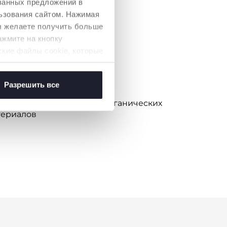
ованных предложений в
ьзования сайтом. Нажимая
вы желаете получить больше
ажмите на кнопку
ские файлы cookie, которые
Разрешить все
ОГИИ
ностью выполненная из органических
териалов