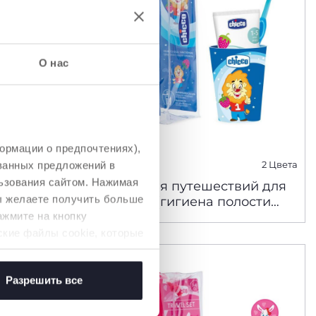
О нас
ормации о предпочтениях),
2 Цвета
ованных предложений в
ьзования сайтом. Нажимая
Набор для путешествий для
вы желаете получить больше
2 в 1
девочки (гигиена полости
рта)
ажмите на кнопку
ские файлы cookie, которые
Разрешить все