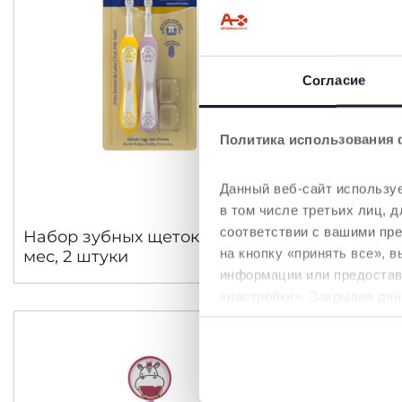
Согласие
Политика использования 
Данный веб-сайт используе
в том числе третьих лиц,
соответствии с вашими пр
Набор зубных щеток, 6-36
ЗУБНАЯ 
на кнопку «принять все», 
мес, 2 штуки
информации или предостави
«настройки». Закрывая дан
необходимы для запрашив
Политика использования