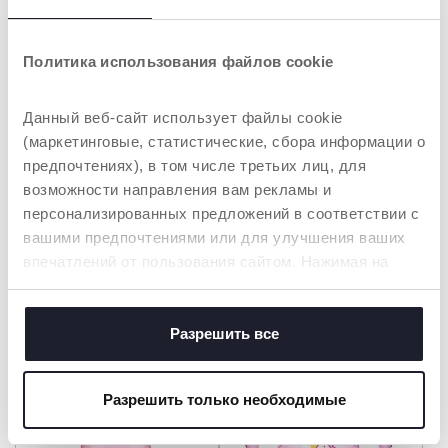
Политика использования файлов cookie
Данный веб-сайт использует файлы cookie
(маркетинговые, статистические, сбора информации о
предпочтениях), в том числе третьих лиц, для
возможности направления вам рекламы и
+ ЦВЕТА
+ ЦВЕТА
персонализированных предложений в соответствии с
Поильник Pop Up Cup 2г+
Детская кружка
вашими предпочтениями или для улучшения ваших
силиконовая 6М+
впечатлений от пользования сайтом. Нажимая на
кнопку «принять все», вы соглашаетесь с
размещением всех файлов cookie. Если вы желаете
получить больше информации или предоставить
Разрешить все
согласие на использование некоторых файлов cookie,
нажмите на кнопку «настройки». Закрывая данный
Разрешить только необходимые
баннер, вы соглашаетесь использовать только
технические файлы cookie, которые необходимы для