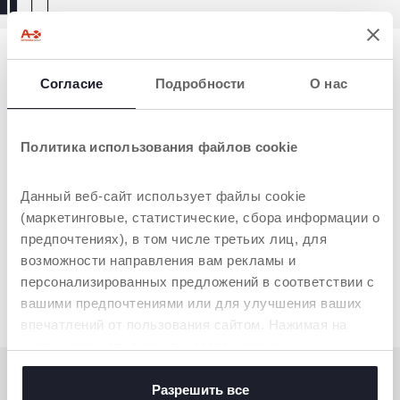
Согласие
Подробности
О нас
Политика использования файлов cookie
Данный веб-сайт использует файлы cookie
(маркетинговые, статистические, сбора информации о
предпочтениях), в том числе третьих лиц, для
возможности направления вам рекламы и
Музыкальная игрушка
для малышей "Поющий
персонализированных предложений в соответствии с
Робот"
вашими предпочтениями или для улучшения ваших
впечатлений от пользования сайтом. Нажимая на
кнопку «принять все», вы соглашаетесь с
размещением всех файлов cookie. Если вы желаете
получить больше информации или предоставить
Разрешить все