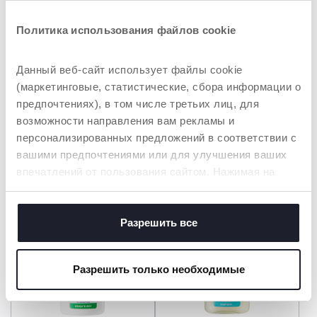
Политика использования файлов cookie
Данный веб-сайт использует файлы cookie
(маркетинговые, статистические, сбора информации о
предпочтениях), в том числе третьих лиц, для
+ ВАРИАНТА
возможности направления вам рекламы и
Пена для ванны без слёз
Пена для ванны Baby
персонализированных предложений в соответствии с
Baby Moments
Moments 500 мл
вашими предпочтениями или для улучшения ваших
впечатлений от пользования сайтом. Нажимая на
кнопку «принять все», вы соглашаетесь с
размещением всех файлов cookie. Если вы желаете
получить больше информации или предоставить
Разрешить все
согласие на использование некоторых файлов cookie,
нажмите на кнопку «настройки». Закрывая данный
Разрешить только необходимые
баннер, вы соглашаетесь использовать только
технические файлы cookie, которые необходимы для
запрашиваемой услуги.