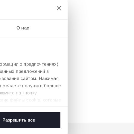
О нас
ормации о предпочтениях),
ованных предложений в
ьзования сайтом. Нажимая
3 Цвета
вы желаете получить больше
o Baby
ажмите на кнопку
ские файлы cookie, которые
Разрешить все