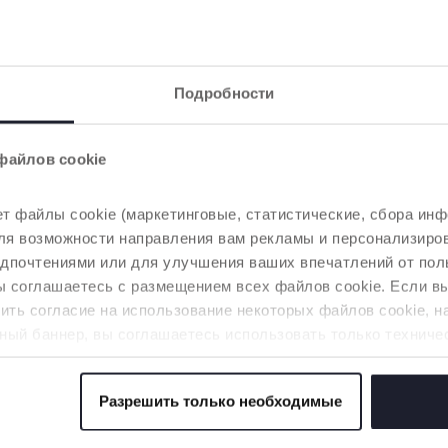
Подробности
файлов cookie
т файлы cookie (маркетинговые, статистические, сбора инф
 для возможности направления вам рекламы и персонализир
едпочтениями или для улучшения ваших впечатлений от пол
3 Цвета
вы соглашаетесь с размещением всех файлов cookie. Если 
 BOPPY Hello Baby
Подушка BOPPY Hell
ть согласие на использование некоторых файлов cookie, н
держки
для поддержки
ный баннер, вы соглашаетесь использовать только техниче
ивания
вскармливания
аемой услуги.
Разрешить только необходимые
 файлов cookie
НУЖНА ДОПОЛНИТЕЛЬНАЯ ИНФОРМАЦИЯ?