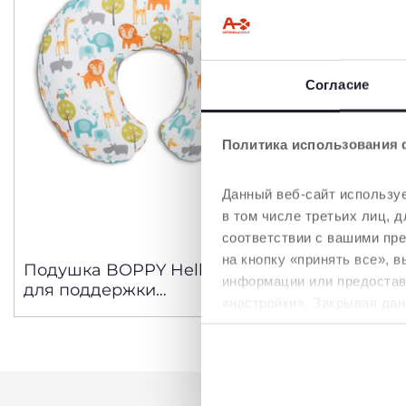
Согласие
Политика использования 
Данный веб-сайт используе
в том числе третьих лиц,
соответствии с вашими пр
3 Цвета
на кнопку «принять все», 
Подушка BOPPY Hello Baby
Подушка
информации или предостави
для поддержки
для под
«настройки». Закрывая дан
вскармливания
вскармл
необходимы для запрашив
Политика использования