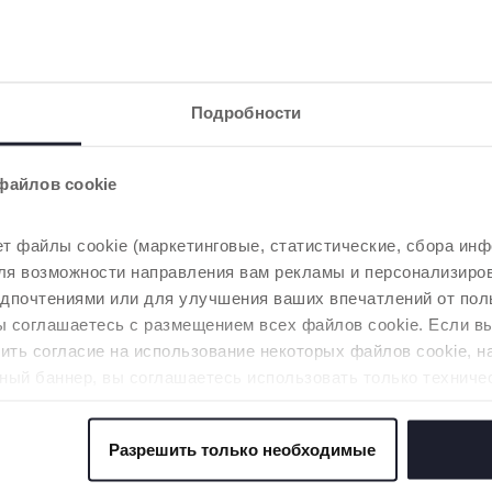
Подробности
файлов cookie
т файлы cookie (маркетинговые, статистические, сбора инф
 для возможности направления вам рекламы и персонализир
2 Цвета
едпочтениями или для улучшения ваших впечатлений от пол
силиконовая на
Ложка Baby's First S
вы соглашаетесь с размещением всех файлов cookie. Если 
е 6М+
ть согласие на использование некоторых файлов cookie, н
ный баннер, вы соглашаетесь использовать только техниче
аемой услуги.
Разрешить только необходимые
 файлов cookie