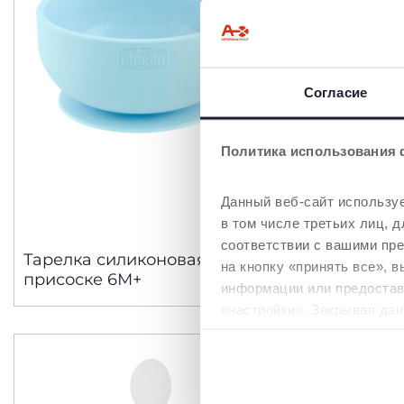
Согласие
Политика использования 
Данный веб-сайт используе
в том числе третьих лиц,
2 Цвета
соответствии с вашими пр
Тарелка силиконовая на
Тарелка 
на кнопку «принять все», 
присоске 6М+
присоск
информации или предостави
«настройки». Закрывая дан
необходимы для запрашив
Политика использования