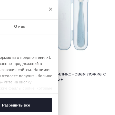
О нас
ормации о предпочтениях),
ованных предложений в
2 Цвета
ьзования сайтом. Нажимая
poon 8м+
Мягкая силиконовая ложка с
вы желаете получить больше
чехлом 6м+
ажмите на кнопку
ские файлы cookie, которые
Разрешить все