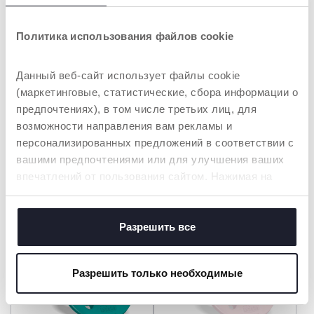
Политика использования файлов cookie
Данный веб-сайт использует файлы cookie
(маркетинговые, статистические, сбора информации о
предпочтениях), в том числе третьих лиц, для
возможности направления вам рекламы и
+ ЦВЕТА
+ ЦВЕТА
персонализированных предложений в соответствии с
Пустышка PHYSIOFORMA
Пустышка PHYSIOFORMA
вашими предпочтениями или для улучшения ваших
AIR
LUXE
впечатлений от пользования сайтом. Нажимая на
кнопку «принять все», вы соглашаетесь с
размещением всех файлов cookie. Если вы желаете
получить больше информации или предоставить
Разрешить все
согласие на использование некоторых файлов cookie,
нажмите на кнопку «настройки». Закрывая данный
Разрешить только необходимые
баннер, вы соглашаетесь использовать только
технические файлы cookie, которые необходимы для
запрашиваемой услуги.