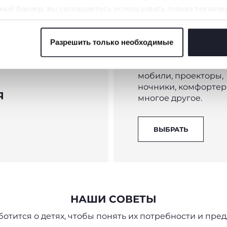
ный баннер, вы соглашаетесь использовать только техниче
аемой услуги.
Разрешить только необходимые
 файлов cookie
СЛАДКИЙ СОН
Все для сна и отдыха
мобили, проекторы,
ночники, комфортер
Я
многое другое.
ВЫБРАТЬ
НАШИ СОВЕТЫ
ботится о детях, чтобы понять их потребности и п