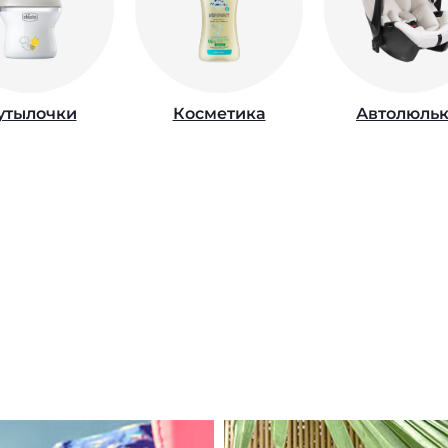
утылочки
Косметика
Автолюль