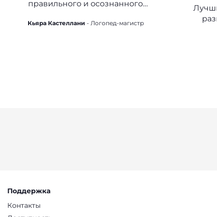
ПУСТЫШКИ (ИЛИ
КА
правильного и осознанного
Лучш
ПУСТЫШКИ)
использования пустышки
раз
Кьяра Кастеллани
- Логопед-магистр
Поддержка
Контакты