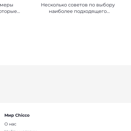
СТУЛЬЧИКА ДЛЯ
 меры
Несколько советов по выбору
КОРМЛЕНИЯ
которые
наиболее подходящего
 покупке
стульчика для вашего ребенка
кроватки
Мир Chicco
О нас