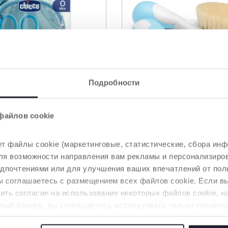
Подробности
файлов cookie
2 Цвета
т файлы cookie (маркетинговые, статистические, сбора инф
ный набор Happy
Расческа и щетка
 для возможности направления вам рекламы и персонализир
натуральная 0-12 ме
едпочтениями или для улучшения ваших впечатлений от пол
вы соглашаетесь с размещением всех файлов cookie. Если 
ть согласие на использование некоторых файлов cookie, н
ный баннер, вы соглашаетесь использовать только техниче
аемой услуги.