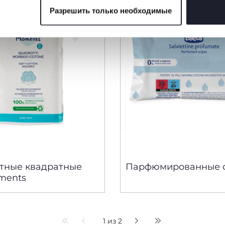
Разрешить только необходимые
 файлов cookie
атные квадратные
Парфюмированные 
ments
1 из 2