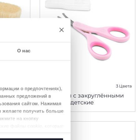
О нас
3 Цвета
3 Цвета
ормации о предпочтениях),
Ножницы с закруглёнными
ованных предложений в
сяцев
концами детские
ьзования сайтом. Нажимая
вы желаете получить больше
ажмите на кнопку
ские файлы cookie, которые