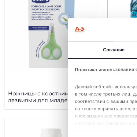
Согласие
Политика использования 
Данный веб-сайт используе
Ножницы с короткими
Маникюр
в том числе третьих лиц,
лезвиями для младенцев
Hands
соответствии с вашими пр
на кнопку «принять все», 
информации или предостави
«настройки». Закрывая дан
необходимы для запрашив