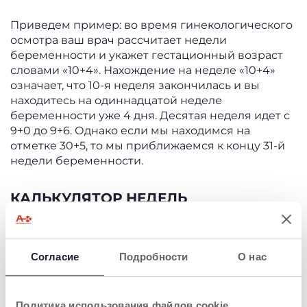
Приведем пример: во время гинекологического
осмотра ваш врач рассчитает недели
беременности и укажет гестационный возраст
словами «10+4». Нахождение на неделе «10+4»
означает, что 10-я неделя закончилась и вы
находитесь на одиннадцатой неделе
беременности уже 4 дня. Десятая неделя идет с
9+0 до 9+6. Однако если мы находимся на
отметке 30+5, то мы приближаемся к концу 31-й
недели беременности.
КАЛЬКУЛЯТОР НЕДЕЛЬ
БЕРЕМЕННОСТИ И СООТВЕТСТВИЕ
МЕСЯЦЕВ
Между неделями и месяцами беременности
Согласие
Подробности
О нас
существует точное соответствие. Следующая
таблица для
расчета недель беременности
может оказаться весьма полезной:
Политика использования файлов cookie