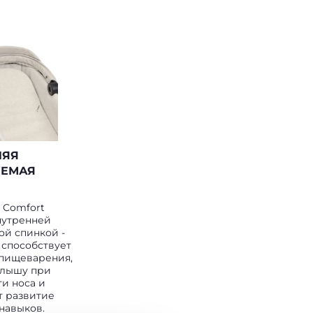
НЯЯ
УЕМАЯ
 Comfort
нутренней
й спинкой -
 способствует
пищеварения,
алышу при
и носа и
т развитие
 навыков.