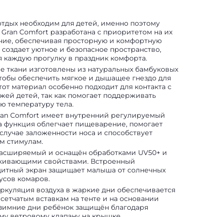
тдых необходим для детей, именно поэтому
 Gran Comfort разработана с приоритетом на их
чие, обеспечивая просторную и комфортную
 создает уютное и безопасное пространство,
 каждую прогулку в праздник комфорта.
е ткани изготовлены из натуральных бамбуковых
чтобы обеспечить мягкое и дышащее гнездо для
тот материал особенно подходит для контакта с
жей детей, так как помогает поддерживать
ю температуру тела.
ran Comfort имеет внутренний регулируемый
та функция облегчает пищеварение, помогает
 случае заложенности носа и способствует
м стимулам.
асширяемый и оснащён обработками UV50+ и
кивающими свойствами. Встроенный
итный экран защищает малыша от солнечных
усов комаров.
ркуляция воздуха в жаркие дни обеспечивается
сетчатым вставкам на тенте и на основании
 зимние дни ребёнок защищён благодаря
у ветровому клапану на крышке.