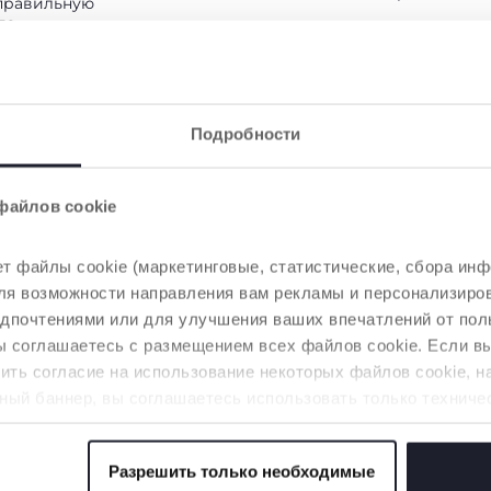
правильную
ла
Подробности
файлов cookie
 ЛЮБУЮ
СОЛНЦЕЗАЩИТНЫЙ
УНИВЕРС
т файлы cookie (маркетинговые, статистические, сбора инф
КОЗЫРЕК
 для возможности направления вам рекламы и персонализир
Накидку на
использоват
тью
Внутри удобного кармана
едпочтениями или для улучшения ваших впечатлений от пол
качестве че
ля любых
на основании капюшона
вы соглашаетесь с размещением всех файлов cookie. Если 
прогулочной
ий. Имеет
находится выдвижной
ть согласие на использование некоторых файлов cookie, н
стия на
солнцезащитный козырек.
а капюшоне
Его можно легко снять для
ный баннер, вы соглашаетесь использовать только техниче
ркуляции
стирки благодаря
аемой услуги.
е дни;
автоматическим кнопкам.
трозащитный
Разрешить только необходимые
ивает
 файлов cookie