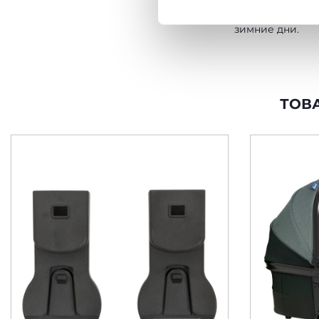
дополнительну
холодные и ве
зимние дни.
ТОВ