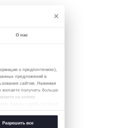
О нас
АЛЬНЫЙ
ормации о предпочтениях),
ованных предложений в
 люльку можно
ь также в
ьзования сайтом. Нажимая
хла для ножек в
вы желаете получить больше
 коляске.
ажмите на кнопку
ские файлы cookie, которые
Разрешить все