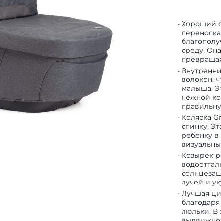
Хороший о
переноска
благополу
среду. Она
превращая
Внутренни
волокон, 
малыша. Э
нежной ко
правильну
Коляска G
спинку. Э
ребенку в
визуальны
Козырёк р
водооттал
солнцезащ
лучей и ук
Лучшая ци
благодаря 
люльки. В
выдвижном