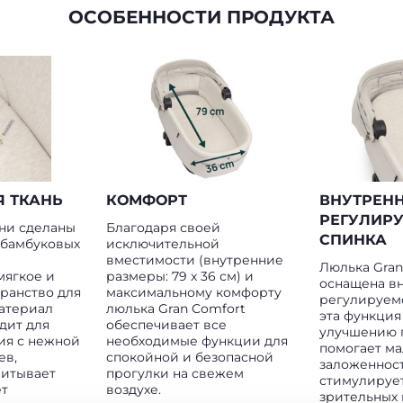
ОСОБЕННОСТИ ПРОДУКТА
 ТКАНЬ
КОМФОРТ
ВНУТРЕН
РЕГУЛИР
ни сделаны
Благодаря своей
СПИНКА
 бамбуковых
исключительной
вместимости (внутренние
Люлька Gran
мягкое и
размеры: 79 x 36 см) и
оснащена в
ранство для
максимальному комфорту
регулируемо
материал
люлька Gran Comfort
эта функция
дит для
обеспечивает все
улучшению 
ия с нежной
необходимые функции для
помогает м
ев,
спокойной и безопасной
заложенност
питывает
прогулки на свежем
стимулируе
ет
воздухе.
зрительных