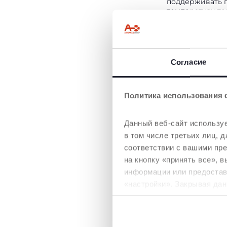
поддерживать 
температуру те
Согласие
Политика использования 
КОМФОРТ В
Данный веб-сайт используе
ПОГОДУ
в том числе третьих лиц,
Люлька полнос
соответствии с вашими пр
оборудована д
на кнопку «принять все», 
погодных услов
информации или предостави
сетчатые отвер
основании и н
«настройки». Закрывая дан
для лучшей ци
необходимы для запрашив
воздуха в жарки
выдвижной ве
клапан обеспеч
Политика использования