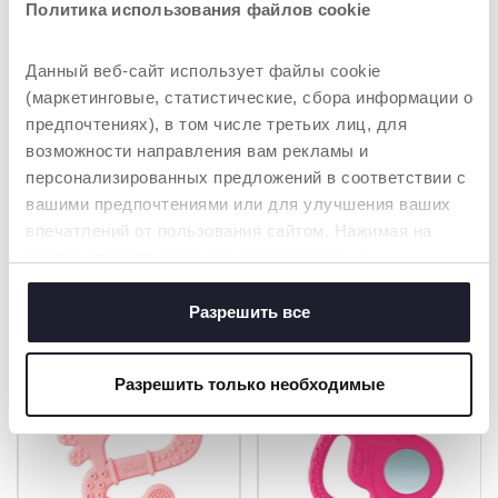
МАЛЕНЬКИХ
Политика использования файлов cookie
РУЧЕК
Удобный захват для
Данный веб-сайт использует файлы cookie
детских ручек
(маркетинговые, статистические, сбора информации о
предпочтениях), в том числе третьих лиц, для
возможности направления вам рекламы и
персонализированных предложений в соответствии с
вашими предпочтениями или для улучшения ваших
впечатлений от пользования сайтом. Нажимая на
ТОВАРЫ, КОТОРЫЕ МОГУТ ВАС
кнопку «принять все», вы соглашаетесь с
ЗАИНТЕРЕСОВАТЬ
размещением всех файлов cookie. Если вы желаете
получить больше информации или предоставить
Разрешить все
согласие на использование некоторых файлов cookie,
нажмите на кнопку «настройки». Закрывая данный
Разрешить только необходимые
баннер, вы соглашаетесь использовать только
технические файлы cookie, которые необходимы для
запрашиваемой услуги.
Политика использования файлов cookie