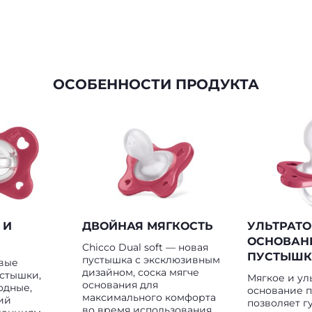
ОСОБЕННОСТИ ПРОДУКТА
 И
ДВОЙНАЯ МЯГКОСТЬ
УЛЬТРАТ
ОСНОВАН
Chicco Dual soft — новая
ПУСТЫШК
пустышка с эксклюзивным
рвые
дизайном, соска мягче
стышки,
Мягкое и ул
основания для
одные,
основание 
максимального комфорта
ий
позволяет г
во время использования.