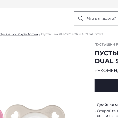
Что вы ищете?
Пустышки Physioforma
Пустышка PHYSIOFORMA DUAL SOFT
ПУСТЫШКИ P
ПУСТЫ
DUAL 
РЕКОМЕНД
Двойная м
Откройте д
соски с э