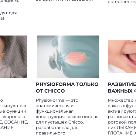
денциям.
естественн
дят для
в!
PHYSIOFORMA ТОЛЬКО
РАЗВИТИ
Я
ОТ CHICCO
ВАЖНЫХ 
co
PhysioForma — это
Множество 
енируют все
анатомическая и
важных фун
ые функции
функциональная
активируют
я здорового
конструкция, эксклюзивная
развиваютс
Е, СОСАНИЕ,
для пустышек Chicco,
ротовой пол
ВАНИЕ,
разработанная для
них ДЫХАНИ
правильного
ГЛОТАНИЕ,