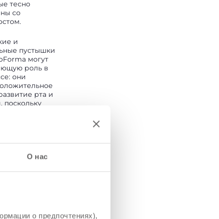
ые тесно
ны со
остом.
кие и
ьные пустышки
ioForma могут
ающую роль в
се: они
положительное
развитие рта и
, поскольку
ют правильное
зыка и,
но, гарантирует
е развитие нёба
ежащую и
 стимуляцию.
О нас
ормации о предпочтениях),