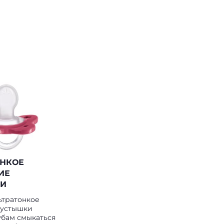
ОНКОЕ
ИЕ
И
ьтратонкое
пустышки
убам смыкаться