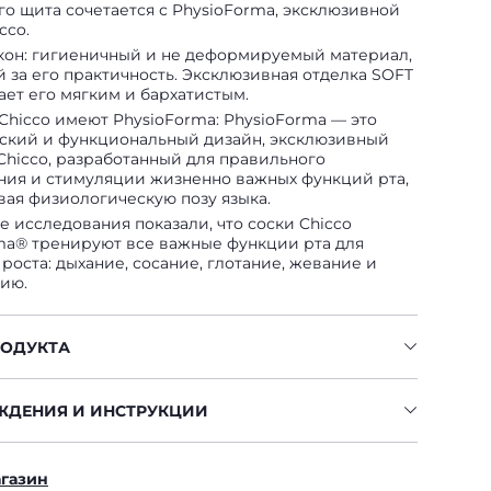
го щита сочетается с PhysioForma, эксклюзивной
cco.
кон: гигиеничный и не деформируемый материал,
 за его практичность. Эксклюзивная отделка SOFT
ает его мягким и бархатистым.
Chicco имеют PhysioForma: PhysioForma — это
ский и функциональный дизайн, эксклюзивный
 Chicco, разработанный для правильного
ия и стимуляции жизненно важных функций рта,
ая физиологическую позу языка.
е исследования показали, что соски Chicco
ma® тренируют все важные функции рта для
роста: дыхание, сосание, глотание, жевание и
ию.
РОДУКТА
ЖДЕНИЯ И ИНСТРУКЦИИ
агазин