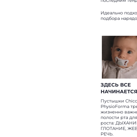
последним тен
Идеально подхо
подбора нарядо
ЗДЕСЬ ВСЕ
НАЧИНАЕТС
Пустышки Chic
PhysioForma тр
жизненно важн
полости рта дл
роста: ДЫХАНИ
ГЛОТАНИЕ, ЖЕ
РЕЧЬ.