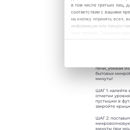
в том числе третьих лиц,
соответствии с вашими пр
на кнопку «принять все», 
ПРАКТИЧНЫ
информации или предостави
СТЕРИЛИЗУ
«настройки». Закрывая дан
ФУТЛЯР
необходимы для запрашив
Новый стерили
футляр позволя
Политика использования
дезинфицирова
пустышки в ми
печи, убивая 9
бытовых микроб
минуты!
ШАГ 1: налейте 
отметки уровня
пустышки в фут
закройте крыш
ШАГ 2: поставьт
микроволновую 
минуты при мо