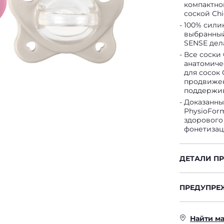
компактно
соской Chi
100% сили
выбранный
SENSE дел
Все соски 
анатомиче
для сосок
продвижен
поддержив
Доказанны
PhysioFor
здорового 
фонетизац
ДЕТАЛИ П
ПРЕДУПРЕ
Найти м