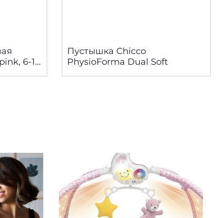
вая
Пустышка Chicco
nk, 6-16
PhysioForma Dual Soft