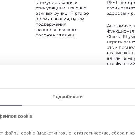
стимулирования и
РЕЧЬ, котор
стимуляции жизненно
взаимосвяза
важных функций рта во
здоровым р
время сосания, путем
поддержания
Анатомичес
физиологического
функционал
положения языка.
Chicco Phys
играть реш
этом процес
оказывают 
влияние на 
его функций
обеспечива
положение я
следователь
гармонично
и его надл
тщательную
Подробности
файлов cookie
т файлы cookie (маркетинговые, статистические, сбора инф