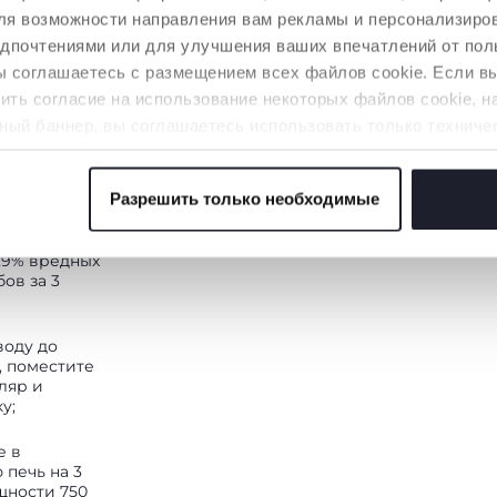
 для возможности направления вам рекламы и персонализир
едпочтениями или для улучшения ваших впечатлений от пол
вы соглашаетесь с размещением всех файлов cookie. Если 
Й
ть согласие на использование некоторых файлов cookie, н
ЮЩИЙ
ный баннер, вы соглашаетесь использовать только техниче
аемой услуги.
зационный
Разрешить только необходимые
ет
 файлов cookie
ть
кроволновой
9,9% вредных
ов за 3
воду до
, поместите
ляр и
ку;
е в
печь на 3
щности 750