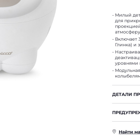
Милый дет
для прикр
проекцией
атмосферу
Включает 3
Глинка) и
Настраива
деактивац
уровнями 
Модульная
колыбелям
ДЕТАЛИ П
ПРЕДУПРЕ
Найти м