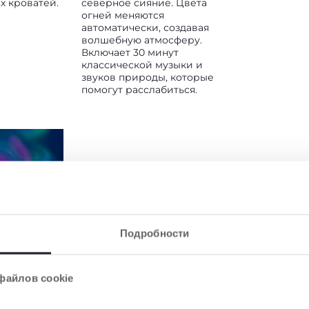
х кроватей.
северное сияние. Цвета
огней меняются
автоматически, создавая
волшебную атмосферу.
Включает 30 минут
классической музыки и
звуков природы, которые
помогут расслабиться.
Подробности
НЫЙ
ватный
файлов cookie
ярный
т