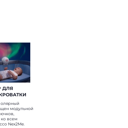
 ДЛЯ
КРОВАТКИ
Полярный
ащен модульной
ючков,
 ко всем
cco Nex2Me.