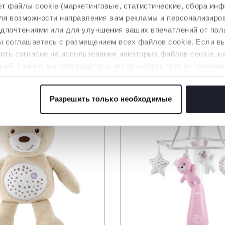
осферу для
т файлы cookie (маркетинговые, статистические, сбора инф
 для возможности направления вам рекламы и персонализир
едпочтениями или для улучшения ваших впечатлений от пол
вы соглашаетесь с размещением всех файлов cookie. Если 
ть согласие на использование некоторых файлов cookie, н
АРЫ, КОТОРЫЕ МОГУТ ВАС ЗАИНТЕРЕСО
ный баннер, вы соглашаетесь использовать только техниче
аемой услуги.
Разрешить только необходимые
 файлов cookie