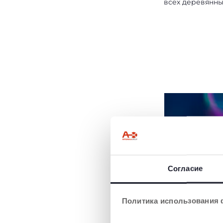
всех деревянны
Согласие
ПРИКРОВАТ
ПРОЕКТОР
Милый прикро
Политика использования 
проектор «Пол
медшка» создас