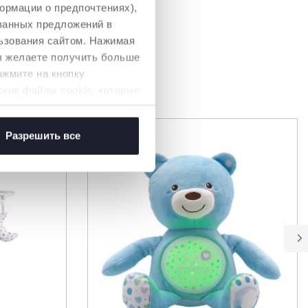
ормации о предпочтениях),
ованных предложений в
ьзования сайтом. Нажимая
вы желаете получить больше
ажмите на кнопку
ВАТЬ
ские файлы cookie, которые
Разрешить все