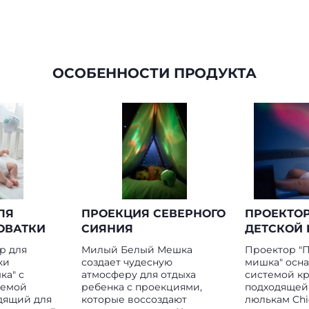
ОСОБЕННОСТИ ПРОДУКТА
ЛЯ
ПРОЕКЦИЯ СЕВЕРНОГО
ПРОЕКТОР
ОВАТКИ
СИЯНИЯ
ДЕТСКОЙ 
р для
Милый Белый Мешка
Проектор "
ки
создает чудесную
мишка" осн
ка" с
атмосферу для отдыха
системой кр
темой
ребенка с проекциями,
подходящей
дящий для
которые воссоздают
люлькам Chi