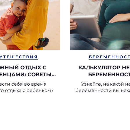
УТЕШЕСТВИЯ
БЕРЕМЕННОС
ЖНЫЙ ОТДЫХ С
КАЛЬКУЛЯТОР Н
ЕНЦАМИ: СОВЕТЫ
БЕРЕМЕННОС
 БЕЗОПАСНОМУ
ести себя во время
Узнайте, на какой н
ОТДЫХУ
о отдыха с ребенком?
беременности вы нах