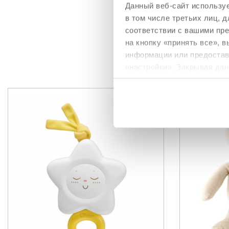
волшебную атм
Данный веб-сайт используе
отдыха малыша.
в том числе третьих лиц,
соответствии с вашими пр
на кнопку «принять все», 
информации или предостави
ТОВ
«настройки». Закрывая дан
необходимы для запрашив
Политика использования