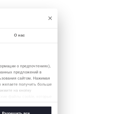
О нас
ормации о предпочтениях),
ованных предложений в
ьзования сайтом. Нажимая
вы желаете получить больше
ажмите на кнопку
ские файлы cookie, которые
Разрешить все