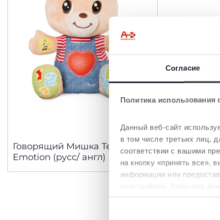
Согласие
Политика использования 
Данный веб-сайт используе
в том числе третьих лиц,
Говорящий Мишка Teddy
соответствии с вашими пр
Emotion (русс/ англ)
на кнопку «принять все», 
информации или предостави
«настройки». Закрывая дан
необходимы для запрашив