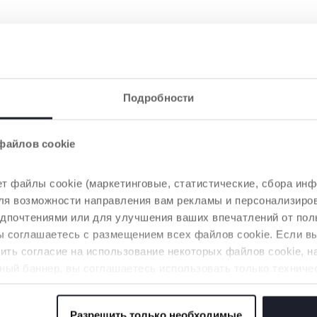
Подробности
файлов cookie
т файлы cookie (маркетинговые, статистические, сбора инф
 для возможности направления вам рекламы и персонализир
едпочтениями или для улучшения ваших впечатлений от пол
вы соглашаетесь с размещением всех файлов cookie. Если 
ть согласие на использование некоторых файлов cookie, н
ный баннер, вы соглашаетесь использовать только техниче
аемой услуги.
Разрешить только необходимые