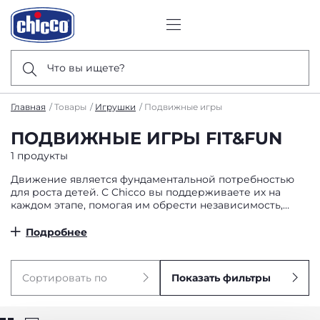
Что вы ищете?
Главная
Товары
Игрушки
Подвижные игры
ПОДВИЖНЫЕ ИГРЫ FIT&FUN
1 продукты
Движение является фундаментальной потребностью
для роста детей. С Chicco вы поддерживаете их на
каждом этапе, помогая им обрести независимость,
необходимую для свободного исследования мира.
Спортивные игры стимулируют физическую
Подробнее
активность посредством множества визуальных и
звуковых стимулов, а с игрушками для катания и
трехколесными велосипедами они развлекаются дома
Сортировать по
Показать фильтры
или на свежем воздухе. Также откройте для себя
беговелы: они тренируют равновесие и чувство
собственного достоинства.