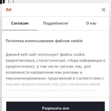
Согласие
Подробности
О нас
Политика использования файлов cookie
Данный веб-сайт использует файлы cookie
(маркетинговые, статистические, сбора информации о
предпочтениях), в том числе третьих лиц, для
возможности направления вам рекламы и
Набор для боулинга
Monkey strike
персонализированных предложений в соответствии с
вашими предпочтениями или для улучшения ваших
впечатлений от пользования сайтом. Нажимая на
кнопку «принять все», вы соглашаетесь с
размещением всех файлов cookie. Если вы желаете
получить больше информации или предоставить
Разрешить все