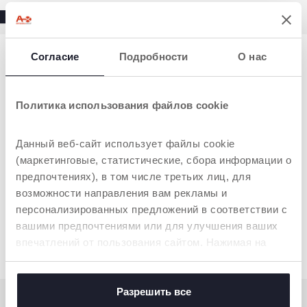
Согласие
Подробности
О нас
Политика использования файлов cookie
Данный веб-сайт использует файлы cookie
(маркетинговые, статистические, сбора информации о
предпочтениях), в том числе третьих лиц, для
возможности направления вам рекламы и
персонализированных предложений в соответствии с
Набор к стульчику
вашими предпочтениями или для улучшения ваших
CRESCENDO LITE и
CRESCENDO UP
впечатлений от пользования сайтом. Нажимая на
Обучающая башня
кнопку «принять все», вы соглашаетесь с
(защита спины и пол) KIT
размещением всех файлов cookie. Если вы желаете
LEARNING TOWER
получить больше информации или предоставить
Разрешить все