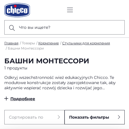
Что вы ищете?
Главная
Товары
Кормление
Стульчики для кормления
Башни Монтессори
БАШНИ МОНТЕССОРИ
1 продукты
Odkryj wszechstronność wież edukacyjnych Chicco. Te
modułowe konstrukcje zostały zaprojektowane tak, aby
aktywnie wspierać rozwój dziecka i rozwijać jego
samodzielność.
Подробнее
Сортировать по
Показать фильтры