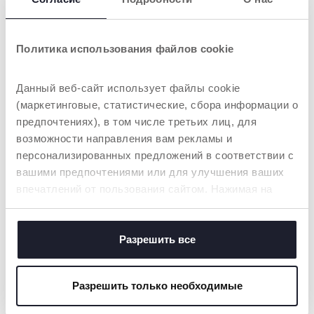
Политика использования файлов cookie
Данный веб-сайт использует файлы cookie
(маркетинговые, статистические, сбора информации о
предпочтениях), в том числе третьих лиц, для
возможности направления вам рекламы и
персонализированных предложений в соответствии с
вашими предпочтениями или для улучшения ваших
впечатлений от пользования сайтом. Нажимая на
кнопку «принять все», вы соглашаетесь с
размещением всех файлов cookie. Если вы желаете
получить больше информации или предоставить
Разрешить все
согласие на использование некоторых файлов cookie,
ОВУЛЯЦИЯ
нажмите на кнопку «настройки». Закрывая данный
Разрешить только необходимые
баннер, вы соглашаетесь использовать только
ОВУЛЯЦИЯ: КАК ЕЕ РАССЧИТАТЬ И
технические файлы cookie, которые необходимы для
КАКОВЫ СИМПТОМЫ