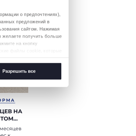
ормации о предпочтениях),
ованных предложений в
ьзования сайтом. Нажимая
вы желаете получить больше
ажмите на кнопку
ские файлы cookie, которые
Разрешить все
ОРМА
ЦЕВ НА
ЯТОМ
НИ
5 месяцев
ес к