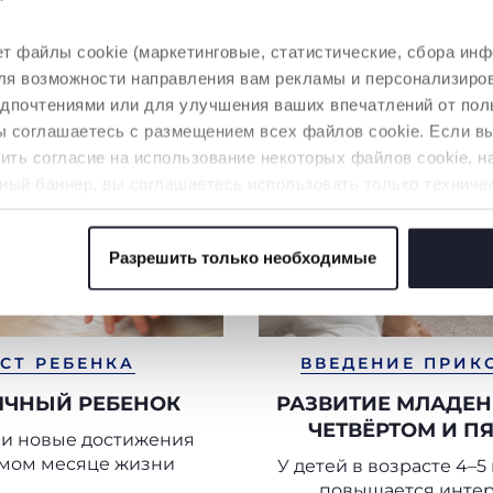
т файлы cookie (маркетинговые, статистические, сбора инф
 для возможности направления вам рекламы и персонализир
едпочтениями или для улучшения ваших впечатлений от пол
вы соглашаетесь с размещением всех файлов cookie. Если 
ть согласие на использование некоторых файлов cookie, н
ный баннер, вы соглашаетесь использовать только техниче
аемой услуги.
Разрешить только необходимые
 файлов cookie
СТ РЕБЕНКА
ВВЕДЕНИЕ ПРИК
ЯЧНЫЙ РЕБЕНОК
РАЗВИТИЕ МЛАДЕН
ЧЕТВЁРТОМ И П
 и новые достижения
МЕСЯЦАХ ЖИЗ
ьмом месяце жизни
У детей в возрасте 4–
повышается интер