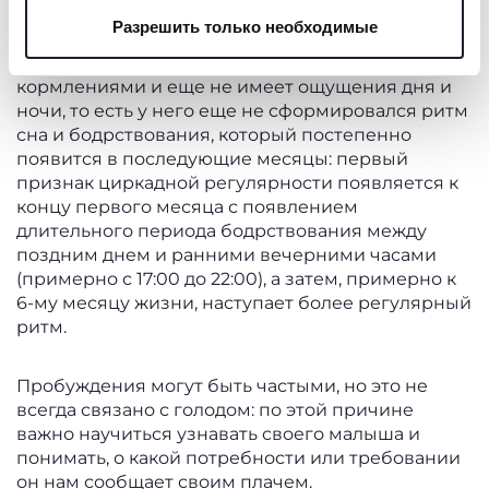
нажмите на кнопку «настройки». Закрывая данный
продолжается от 3 до 4 часов до пробуждения.
Разрешить только необходимые
баннер, вы соглашаетесь использовать только
Особенно в первые недели новорожденный
технические файлы cookie, которые необходимы для
чередует длительные периоды сна с
запрашиваемой услуги.
кормлениями и еще не имеет ощущения дня и
ночи, то есть у него еще не сформировался ритм
сна и бодрствования, который постепенно
Политика использования файлов cookie
появится в последующие месяцы: первый
признак циркадной регулярности появляется к
концу первого месяца с появлением
длительного периода бодрствования между
поздним днем ​​и ранними вечерними часами
(примерно с 17:00 до 22:00), а затем, примерно к
6-му месяцу жизни, наступает более регулярный
ритм.
Пробуждения могут быть частыми, но это не
всегда связано с голодом: по этой причине
важно научиться узнавать своего малыша и
понимать, о какой потребности или требовании
он нам сообщает своим плачем.