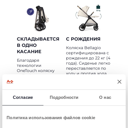
СКЛАДЫВАЕТСЯ
С РОЖДЕНИЯ
В ОДНО
Коляска Bellagio
КАСАНИЕ
сертифицирована с
рождения до 22 кг (4
Благодаря
года). Сиденье легко
технологии
переставляется по
OneTouch коляску
ходу и против хода
Bellagio можно
движения, спинка
сложить всего
полностью
одним движением:
откидывается в
достаточно одного
обеих
нажатия на спинку
Согласие
Подробности
О нас
конфигурациях и
сиденья, и коляска
регулируется в 4
лекго сложится
различных
сама! В сложенном
положениях одной
виде она стоит сама
Политика использования файлов cookie
рукой. Подставка
и имеет удобную
для ног также
ручку для