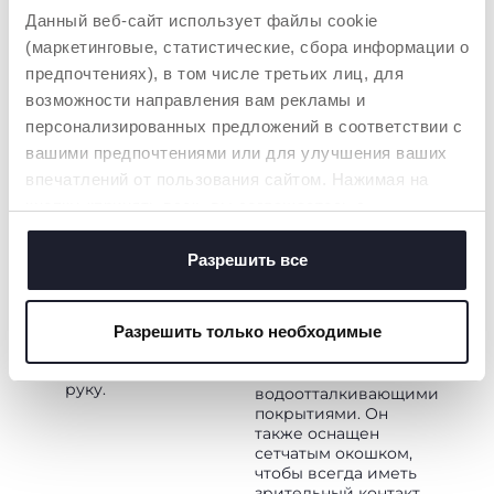
регулируется.
переноски.
Данный веб-сайт использует файлы cookie
(маркетинговые, статистические, сбора информации о
предпочтениях), в том числе третьих лиц, для
возможности направления вам рекламы и
персонализированных предложений в соответствии с
вашими предпочтениями или для улучшения ваших
впечатлений от пользования сайтом. Нажимая на
кнопку «принять все», вы соглашаетесь с
ПРАКТИЧНОСТЬ
МАКСИМАЛЬНАЯ
размещением всех файлов cookie. Если вы желаете
ЗАЩИТА
Благодаря лёгкому
получить больше информации или предоставить
Разрешить все
управлению все
Защитный и
согласие на использование некоторых файлов cookie,
действия можно
выдвижной
выполнять одним
нажмите на кнопку «настройки». Закрывая данный
капюшон XL оснащен
движением,
Разрешить только необходимые
защитой от
баннер, вы соглашаетесь использовать только
оставляя родителям
ультрафиолета
технические файлы cookie, которые необходимы для
всегда свободную
UV50+ и
руку.
запрашиваемой услуги.
водоотталкивающими
покрытиями. Он
также оснащен
Политика использования файлов cookie
сетчатым окошком,
чтобы всегда иметь
зрительный контакт