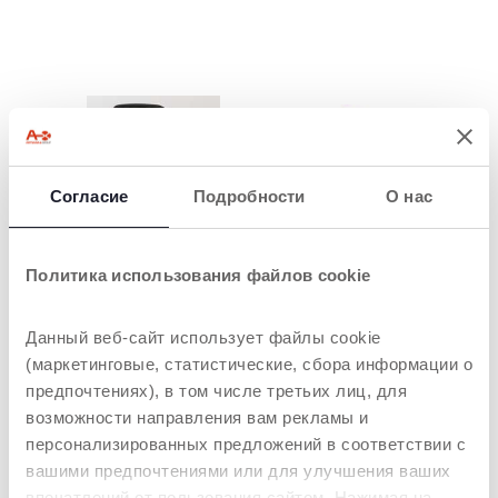
Согласие
Подробности
О нас
СЪЕМНАЯ
2 МУЗЫКАЛЬНЫХ
ЭЛЕКТРОННАЯ
СТИЛЯ
Политика использования файлов cookie
ПАНЕЛЬ
Мобиль
воспроизводит
Съемную
белый шум и
электронную панель
Данный веб-сайт использует файлы cookie
классические
со звуковыми и
(маркетинговые, статистические, сбора информации о
произведения
световыми
предпочтениях), в том числе третьих лиц, для
Шопена, Шумана и
эффектами легко
Оффенбаха.
прикрепить на
возможности направления вам рекламы и
бортик кроватки
персонализированных предложений в соответствии с
или к коляске.
вашими предпочтениями или для улучшения ваших
Белый шум
впечатлений от пользования сайтом. Нажимая на