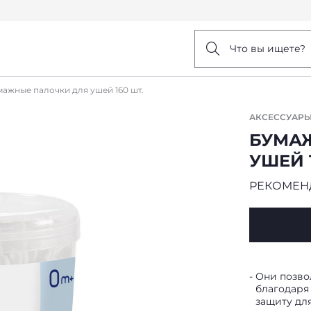
Что вы ищете?
ажные палочки для ушей 160 шт.
АКСЕССУАРЫ
БУМА
УШЕЙ 
РЕКОМЕН
Они позвол
благодаря
защиту дл