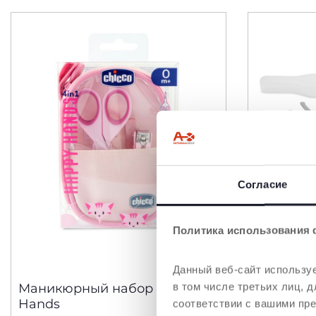
Согласие
Политика использования 
2 Цвета
Данный веб-сайт используе
в том числе третьих лиц,
Маникюрный набор Happy
Ножницы
Hands
концами
соответствии с вашими пр