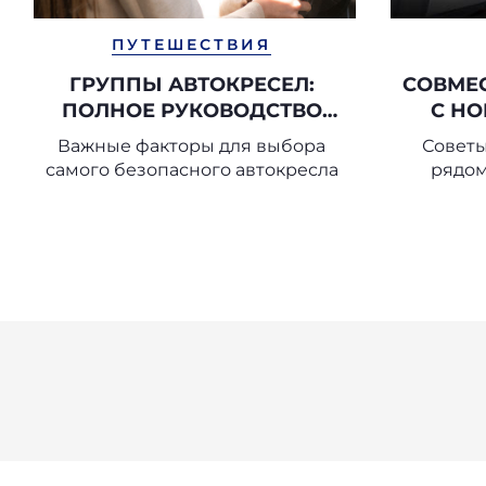
ПУТЕШЕСТВИЯ
ГРУППЫ АВТОКРЕСЕЛ:
СОВМЕ
ПОЛНОЕ РУКОВОДСТВО
С Н
ПО ВЫБОРУ
Важные факторы для выбора
Советы
ПОДХОДЯЩЕГО
самого безопасного автокресла
рядо
АВТОКРЕСЛА