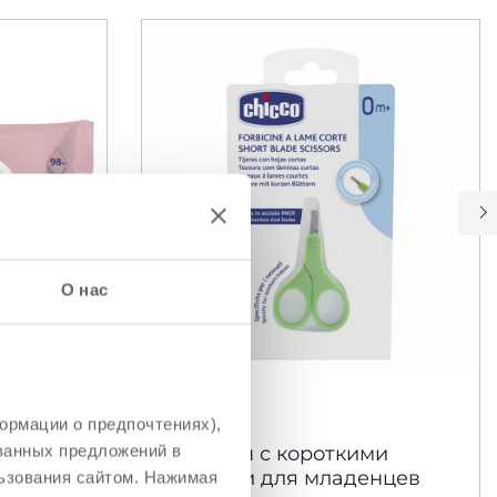
О нас
ормации о предпочтениях),
ованных предложений в
и
Ножницы с короткими
лезвиями для младенцев
ьзования сайтом. Нажимая