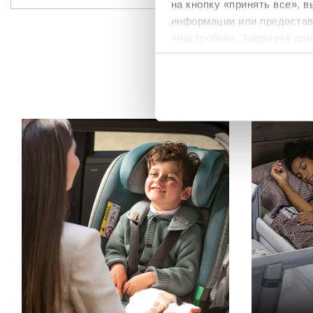
на кнопку «принять все», 
информации или предостави
«настройки». Закрывая дан
необходимы для запрашив
Политика использования