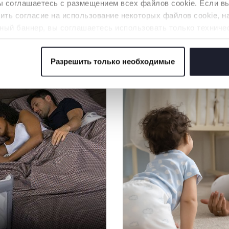
вы соглашаетесь с размещением всех файлов cookie. Если 
ть согласие на использование некоторых файлов cookie, н
ный баннер, вы соглашаетесь использовать только техниче
аемой услуги.
Разрешить только необходимые
НАШ СОВЕТ
 файлов cookie