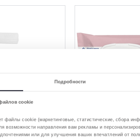
Подробности
файлов cookie
3 Цвета
т файлы cookie (маркетинговые, статистические, сбора инф
 для возможности направления вам рекламы и персонализир
 с закруглёнными
Деликатные салфетк
 детские
едпочтениями или для улучшения ваших впечатлений от пол