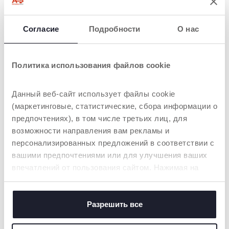
ТОВАРЫ, КОТОРЫЕ МОГУТ ВАС
ЗАИНТЕРЕСОВАТЬ
Согласие
Подробности
О нас
Политика использования файлов cookie
Данный веб-сайт использует файлы cookie
(маркетинговые, статистические, сбора информации о
предпочтениях), в том числе третьих лиц, для
возможности направления вам рекламы и
персонализированных предложений в соответствии с
+ ЦВЕТА
+ ЦВЕТА
вашими предпочтениями или для улучшения ваших
ЗУБНАЯ ЩЕТКА ПЕРВЫЕ
ЗУБНАЯ ЩЕТКА ПЕРВЫЕ
впечатлений от пользования сайтом. Нажимая на
ЗУБЫ 6-36 МЕСЯЦЕВ
ЗУБЫ 6-36 МЕСЯЦЕВ
кнопку «принять все», вы соглашаетесь с
размещением всех файлов cookie. Если вы желаете
получить больше информации или предоставить
Разрешить все
согласие на использование некоторых файлов cookie,
НАШ СОВЕТ
нажмите на кнопку «настройки». Закрывая данный