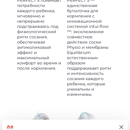
PERFECT 5 понимает
PERFECT 5 —
потребности
единственная
каждого ребенка,
бутылочка для
мгновенно и
кормления с
непрерывно
инновационной
подстраиваясь под
системой intui-flow
физиологический
™: эксклюзивное
ритм сосания,
совместное
обеспечивая
действие соски
антиколиковый
Physio и мембраны
эффект и
Equilibrium
максимальный
естественным
комфорт во время и
образом
после кормления.
поддерживает ритм
и интенсивность
сосания каждого
ребенка, которые
уникальны и
изменчивы.