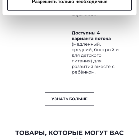
Разрешить только необходимые
баннер, вы соглашаетесь использовать только
финишем для
приятного
технические файлы cookie, которые необходимы для
кормления.
запрашиваемой услуги.
Доступны 4
Политика использования файлов cookie
варианта потока
(медленный,
средний, быстрый и
для детского
питания) для
развития вместе с
ребёнком.
УЗНАТЬ БОЛЬШЕ
ТОВАРЫ, КОТОРЫЕ МОГУТ ВАС