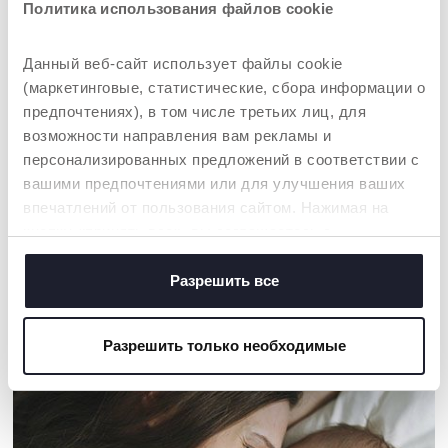
Политика использования файлов cookie
Данный веб-сайт использует файлы cookie
(маркетинговые, статистические, сбора информации о
предпочтениях), в том числе третьих лиц, для
возможности направления вам рекламы и
персонализированных предложений в соответствии с
вашими предпочтениями или для улучшения ваших
Фильтр для
Стерилизатор Steriliser с
впечатлений от пользования сайтом. Нажимая на
стерилизатора
функцией сушки
кнопку «принять все», вы соглашаетесь с
размещением всех файлов cookie. Если вы желаете
получить больше информации или предоставить
Разрешить все
согласие на использование некоторых файлов cookie,
НАШ СОВЕТ
нажмите на кнопку «настройки». Закрывая данный
Разрешить только необходимые
баннер, вы соглашаетесь использовать только
технические файлы cookie, которые необходимы для
запрашиваемой услуги.
Политика использования файлов cookie