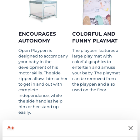
ENCOURAGES
COLORFUL AND
AUTONOMY
FUNNY PLAYMAT
Open Playpen is
The playpen features a
designed to accompany
large play mat with
your baby in the
colorful graphics to
development of his
entertain and amuse
motor skills. The side
your baby. The playmat
zipper allows him or her
can be removed from
to get in and out with
the playpen and also
complete
used on the floor.
independence, while
the side handles help
him or her stand up
easily.