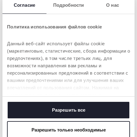
Согласие
Подробности
О нас
Политика использования файлов cookie
HANDLES
ENCOURAGES
INDEPENDENCE
The handles placed on
the four sides of the
Данный веб-сайт использует файлы cookie
Open Box is designed
playpen help the baby
to support your child’s
(маркетинговые, статистические, сбора информации о
to stand up easily.
motor skill
предпочтениях), в том числе третьих лиц, для
development. The side
возможности направления вам рекламы и
zipper allows them to
get in and out
персонализированных предложений в соответствии с
independently
вашими предпочтениями или для улучшения ваших
впечатлений от пользования сайтом. Нажимая на
кнопку «принять все», вы соглашаетесь с
размещением всех файлов cookie. Если вы желаете
получить больше информации или предоставить
Разрешить все
ТОВАРЫ, КОТОРЫЕ МОГУТ ВАС
согласие на использование некоторых файлов cookie,
ЗАИНТЕРЕСОВАТЬ
нажмите на кнопку «настройки». Закрывая данный
Разрешить только необходимые
баннер, вы соглашаетесь использовать только