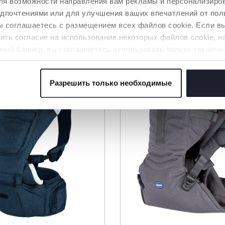
 для возможности направления вам рекламы и персонализир
 способствует объятиям и постоянному контакту, но и
едпочтениями или для улучшения ваших впечатлений от пол
азобедренных суставов, поддерживает спину и удер
 оставляя дыхательные пути свободными.
вы соглашаетесь с размещением всех файлов cookie. Если 
ть согласие на использование некоторых файлов cookie, н
ный баннер, вы соглашаетесь использовать только техниче
аемой услуги.
Разрешить только необходимые
 файлов cookie