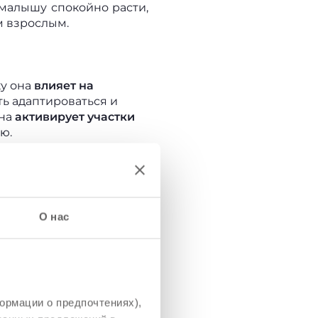
 малышу спокойно расти,
м взрослым.
ку она
влияет на
ть адаптироваться и
она
активирует участки
ю.
сти благодаря привычке
способствует не только
О нас
физическому развитию.
Й И
ормации о предпочтениях),
 прижимает ребёнка к