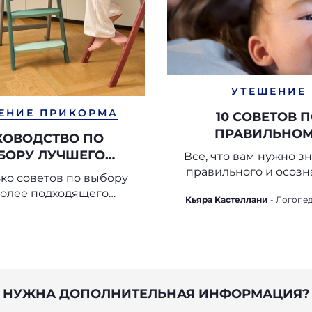
УТЕШЕНИЕ
ЕНИЕ ПРИКОРМА
10 СОВЕТОВ 
ПРАВИЛЬНО
КОВОДСТВО ПО
ИСПОЛЬЗОВАНИЮ 
БОРУ ЛУЧШЕГО
Все, что вам нужно зн
ПУСТЫШКИ (И
ТУЛЬЧИКА ДЛЯ
правильного и осозн
ко советов по выбору
ПУСТЫШКИ
использования пус
КОРМЛЕНИЯ
олее подходящего
Кьяра Кастеллани
- Логопе
ка для вашего ребенка
НУЖНА ДОПОЛНИТЕЛЬНАЯ ИНФОРМАЦИЯ?