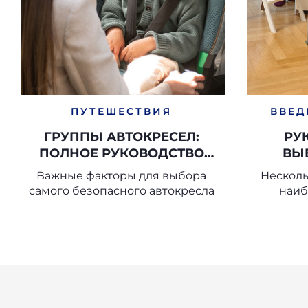
ПУТЕШЕСТВИЯ
ВВЕД
ГРУППЫ АВТОКРЕСЕЛ:
РУ
ПОЛНОЕ РУКОВОДСТВО
ВЫ
ПО ВЫБОРУ
С
Важные факторы для выбора
Несколь
ПОДХОДЯЩЕГО
самого безопасного автокресла
наиб
АВТОКРЕСЛА
стульчи