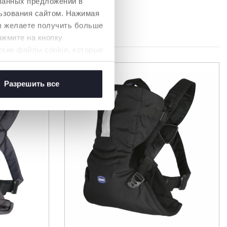
ованных предложений в
 способствует
ьзования сайтом. Нажимая
живает шею и голову в
вы желаете получить больше
ажмите на кнопку
ские файлы cookie, которые
Разрешить все