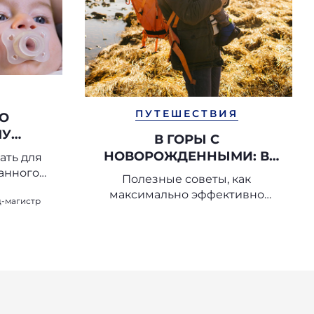
ПУТЕШЕСТВИЯ
ПО
МУ
В ГОРЫ С
СОСКИ-
НОВОРОЖДЕННЫМИ: В
ать для
ЛИ
КАКОМ ВОЗРАСТЕ И НА
анного
Полезные советы, как
)
тышки
КАКОЙ ВЫСОТЕ?
максимально эффективно
д-магистр
провести отпуск в горах с
новорожденными