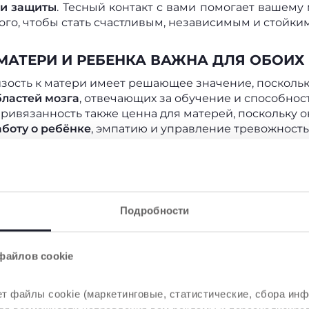
 и защиты
. Тесный контакт с вами помогает вашему
ого, чтобы стать счастливым, независимым и стойки
МАТЕРИ И РЕБЕНКА ВАЖНА ДЛЯ ОБОИХ
зость к матери имеет решающее значение, посколь
бластей мозга
, отвечающих за обучение и способнос
Привязанность также ценна для матерей, поскольку 
аботу о ребёнке
, эмпатию и управление тревожность
ТА С ПЕРВЫХ ДНЕЙ ЖИЗНИ
 ребёнком формируется естественным образом, отча
.
Слингоношение - буквально «ношение ребёнка»
- 
Подробности
тивному развитию ребёнка, но и его правильному 
ИНГА ПОЗА СТАНОВИТСЯ ЕСТЕСТВЕННО
файлов cookie
т файлы cookie (маркетинговые, статистические, сбора инф
 переноске
? Правильная переноска,
которая плотно