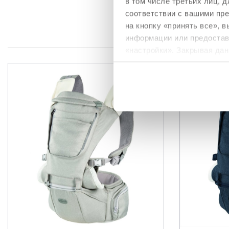
в том числе третьих лиц,
телу матери
, не только
соответствии с вашими пр
правильному развитию т
правильном положении,
на кнопку «принять все», 
информации или предостави
«настройки». Закрывая дан
необходимы для запрашив
Политика использования