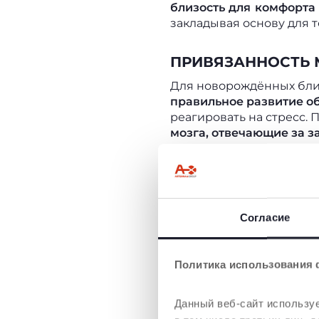
близость для комфорта
закладывая основу для т
ПРИВЯЗАННОСТЬ 
Для новорождённых бли
правильное развитие о
реагировать на стресс. 
мозга, отвечающие за з
ОБЪЯТИЯ И ЗАЩИ
Связь между матерью и
носить ребёнка на руках
Согласие
эмоциональному и когни
ПРИ НОШЕНИИ СЛ
Политика использования 
ФИЗИОЛОГИЧНОЙ
Данный веб-сайт используе
Зачем
носить ребёнка в