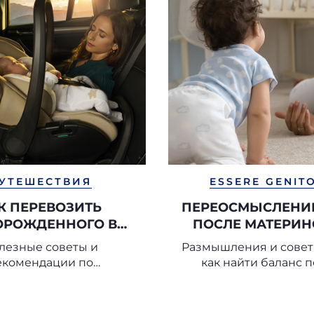
УТЕШЕСТВИЯ
ESSERE GENIT
К ПЕРЕВОЗИТЬ
ПЕРЕОСМЫСЛЕНИЕ
ОРОЖДЕННОГО В
ПОСЛЕ МАТЕРИН
АВТОМОБИЛЕ
лезные советы и
Размышления и советы
екомендации по
как найти баланс 
ованию автокресла для
рождения ребён
оворожденных