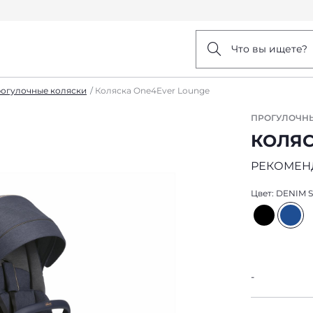
Что вы ищете?
огулочные коляски
Коляска One4Ever Lounge
ПРОГУЛОЧН
КОЛЯС
РЕКОМЕН
Цвет:
DENIM 