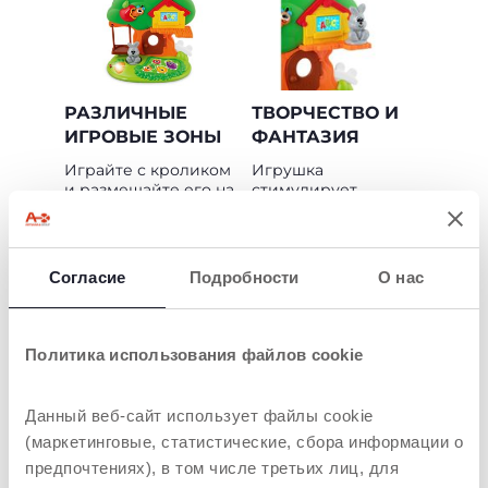
РАЗЛИЧНЫЕ
ТВОРЧЕСТВО И
ИГРОВЫЕ ЗОНЫ
ФАНТАЗИЯ
Играйте с кроликом
Игрушка
и размещайте его на
стимулирует
разных игровых
детское
площадках дерева.
воображение и
Поместив его в
побуждает
логово, вы
придумывать
Согласие
Подробности
О нас
активируете свет и
истории о
звуки
маленьком кролике.
Политика использования файлов cookie
Данный веб-сайт использует файлы cookie
ТОВАРЫ, КОТОРЫЕ МОГУТ ВАС
(маркетинговые, статистические, сбора информации о
ЗАИНТЕРЕСОВАТЬ
предпочтениях), в том числе третьих лиц, для