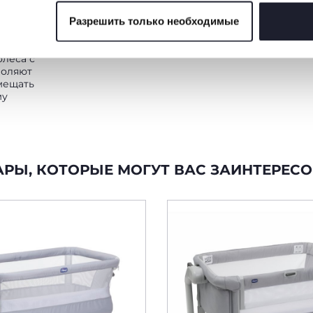
Разрешить только необходимые
 файлов cookie
ОСТЬ
олеса с
воляют
мещать
му
АРЫ, КОТОРЫЕ МОГУТ ВАС ЗАИНТЕРЕСО