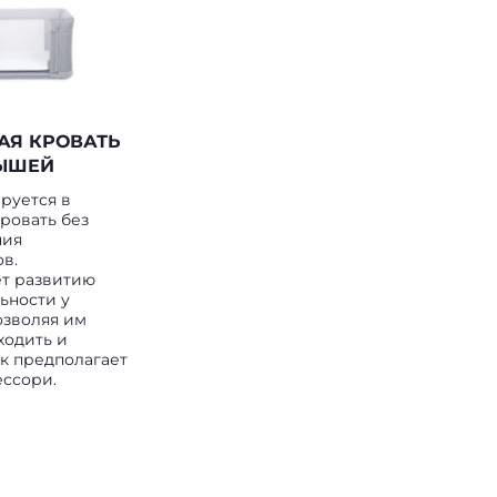
АЯ КРОВАТЬ
ЫШЕЙ
руется в
ровать без
ния
в.
ет развитию
ьности у
озволяя им
ходить и
ак предполагает
ессори.