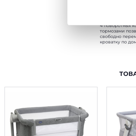
Политика использования
МАНЕВРЕНН
4 поворотных к
тормозами поз
свободно пере
кроватку по до
ТОВ