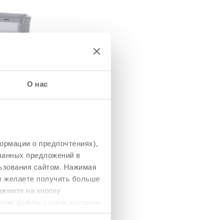
ЕМАЯ
О нас
ожно
ть для
 срыгивания и
комфорта в
женности носа.
ормации о предпочтениях),
ованных предложений в
ьзования сайтом. Нажимая
вы желаете получить больше
ажмите на кнопку
ские файлы cookie, которые