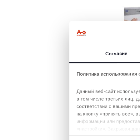
ЦИРКУЛЯЦИ
Согласие
ВОЗДУХА
Сетчатые окна 
сторонам улуч
Политика использования 
циркуляцию во
внутри кроватк
Данный веб-сайт используе
в том числе третьих лиц,
соответствии с вашими пр
на кнопку «принять все», 
информации или предостави
«настройки». Закрывая дан
необходимы для запрашив