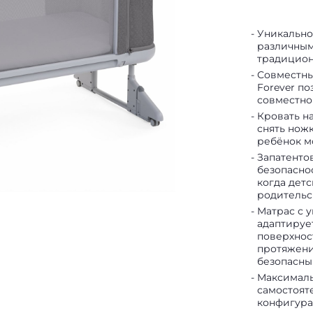
Уникально
различным
традиционн
Совместны
Forever п
совместно
Кровать на
снять ножк
ребёнок м
Запатенто
безопасно
когда дет
родительс
Матрас с 
адаптируе
поверхнос
протяжени
безопасны
Максималь
самостоят
конфигура