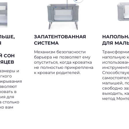
ЛЬШЕ,
ЗАПАТЕНТОВАННАЯ
НАПОЛЬН
Я
СИСТЕМА
ДЛЯ МАЛ
Механизм безопасности
Трансформи
Й СОН
барьера не позволяет ему
напольную к
СЯЦЕВ
опуститься, когда кроватка
использова
не полностью прикреплена
инструменто
азмеры и
к кровати родителей.
Способству
гкого
самостоятел
акрывания
малышей, п
зволяют
свободно за
ровать в
выходить, к
ия для
метод Монт
а столько
ко вам