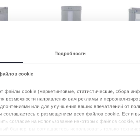
Я
СОВМЕСТИМА С
НАКЛОНЯ
Подробности
РАЗНЫМИ КРОВАТЯМИ
Кроватку м
приспособи
по всем
11 уровней высоты и
уменьшения
шают
складные ножки позволяют
файлов cookie
повышения 
здуха
адаптировать кроватку к
случае зало
и.
большинству кроватей -
даже к кровати с ящиками
т файлы cookie (маркетинговые, статистические, сбора инф
 для возможности направления вам рекламы и персонализир
едпочтениями или для улучшения ваших впечатлений от пол
вы соглашаетесь с размещением всех файлов cookie. Если 
ть согласие на использование некоторых файлов cookie, н
ный баннер, вы соглашаетесь использовать только техниче
аемой услуги.