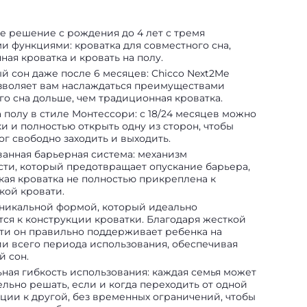
е решение с рождения до 4 лет с тремя
и функциями: кроватка для совместного сна,
ая кроватка и кровать на полу.
й сон даже после 6 месяцев: Chicco Next2Me
озволяет вам наслаждаться преимуществами
го сна дольше, чем традиционная кроватка.
 полу в стиле Монтессори: с 18/24 месяцев можно
и и полностью открыть одну из сторон, чтобы
ог свободно заходить и выходить.
ванная барьерная система: механизм
сти, который предотвращает опускание барьера,
ская кроватка не полностью прикреплена к
кой кровати.
уникальной формой, который идеально
тся к конструкции кроватки. Благодаря жесткой
ти он правильно поддерживает ребенка на
и всего периода использования, обеспечивая
й сон.
ная гибкость использования: каждая семья может
ельно решать, если и когда переходить от одной
ции к другой, без временных ограничений, чтобы