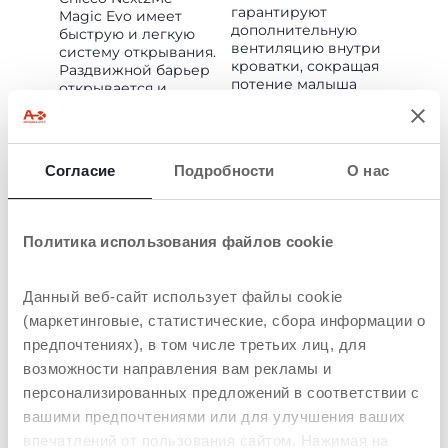
гарантируют
Magic Evo имеет
дополнительную
быструю и легкую
вентиляцию внутри
систему открывания.
кроватки, сокращая
Раздвижной барьер
потение малыша
открывается и
закрывается одним
нажатием кнопки,
даже когда кроватка
прикреплена к
Согласие
Подробности
О нас
кровати, что делает
его практичным для
использования в
любое время.
Политика использования файлов cookie
Данный веб-сайт использует файлы cookie
(маркетинговые, статистические, сбора информации о
предпочтениях), в том числе третьих лиц, для
возможности направления вам рекламы и
персонализированных предложений в соответствии с
МАНЕВРЕННОСТ
СОВМЕСТИМА С
вашими предпочтениями или для улучшения ваших
Ь
БОЛЬШИНСТВОМ
впечатлений от пользования сайтом. Нажимая на