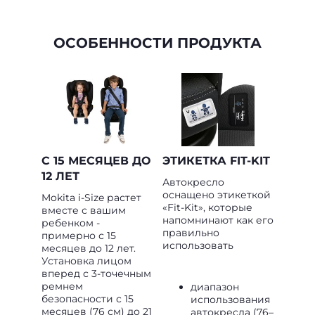
ОСОБЕННОСТИ ПРОДУКТА
С 15 МЕСЯЦЕВ ДО
ЭТИКЕТКА FIT-KIT
12 ЛЕТ
Автокресло
оснащено этикеткой
Mokita i-Size растет
«Fit-Kit», которые
вместе с вашим
напомнинают как его
ребенком -
правильно
примерно с 15
использовать
месяцев до 12 лет.
Установка лицом
вперед с 3-точечным
ремнем
диапазон
безопасности с 15
использования
месяцев (76 см) до 21
автокресла (76–