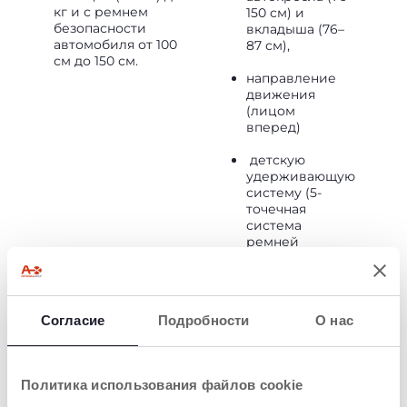
кг и с ремнем
150 см) и
безопасности
вкладыша (76–
автомобиля от 100
87 см),
см до 150 см.
направление
движения
(лицом
вперед)
детскую
удерживающую
систему (5-
точечная
система
ремней
безопасности
до 105 см/18 кг
макс.; с ремнем
безопасности
Согласие
Подробности
О нас
автомобиля от
100 до 150 см).
Политика использования файлов cookie