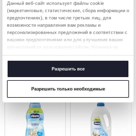
ПРОТЕСТИРОВАН
Данный веб-сайт использует файлы cookie
Сертифицировано
О
(маркетинговые, статистические, сбора информации о
Веганским
обществом
предпочтениях), в том числе третьих лиц, для
Протестировано на
никель, хром и
возможности направления вам рекламы и
кобальт.
персонализированных предложений в соответствии с
вашими предпочтениями или для улучшения ваших
впечатлений от пользования сайтом. Нажимая на
кнопку «принять все», вы соглашаетесь с
размещением всех файлов cookie. Если вы желаете
получить больше информации или предоставить
Разрешить все
ТОВАРЫ, КОТОРЫЕ МОГУТ ВАС
согласие на использование некоторых файлов cookie,
ЗАИНТЕРЕСОВАТЬ
нажмите на кнопку «настройки». Закрывая данный
Разрешить только необходимые
баннер, вы соглашаетесь использовать только
технические файлы cookie, которые необходимы для
запрашиваемой услуги.
Политика использования файлов cookie