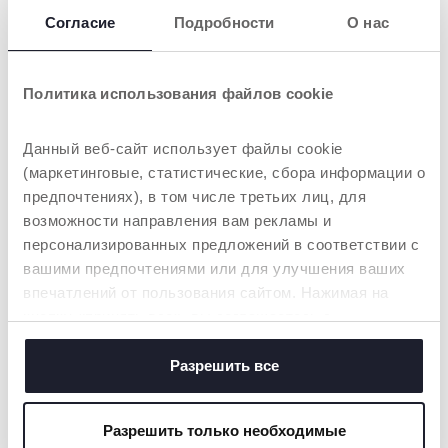
Согласие
Подробности
О нас
Политика использования файлов cookie
Данный веб-сайт использует файлы cookie
(маркетинговые, статистические, сбора информации о
предпочтениях), в том числе третьих лиц, для
+ ЦВЕТА
+ ЦВЕТА
возможности направления вам рекламы и
Музыкальная игрушка-
Игрушка-мобиль "Радуга"
персонализированных предложений в соответствии с
проектор «Мишка»
вашими предпочтениями или для улучшения ваших
впечатлений от пользования сайтом. Нажимая на
кнопку «принять все», вы соглашаетесь с
размещением всех файлов cookie. Если вы желаете
получить больше информации или предоставить
Разрешить все
НАШ СОВЕТ
согласие на использование некоторых файлов cookie,
нажмите на кнопку «настройки». Закрывая данный
Разрешить только необходимые
баннер, вы соглашаетесь использовать только